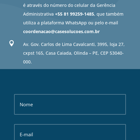
é através do número do celular da Gerência
Administrativa
+55 81 99259-1485
, que também
utiliza a plataforma WhatsApp ou pelo e-mail
coordenacao@casesolucoes.com.br

Av. Gov. Carlos de Lima Cavalcanti, 3995, loja 27,
cxpst 165, Casa Caiada, Olinda – PE, CEP 53040-
000.